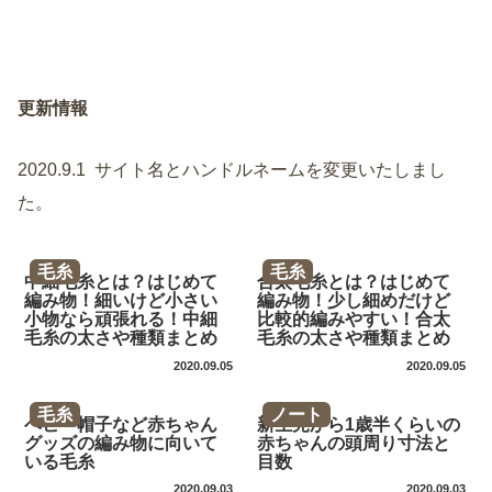
更新情報
2020.9.1 サイト名とハンドルネームを変更いたしまし
た。
毛糸
毛糸
中細毛糸とは？はじめて
合太毛糸とは？はじめて
編み物！細いけど小さい
編み物！少し細めだけど
小物なら頑張れる！中細
比較的編みやすい！合太
毛糸の太さや種類まとめ
毛糸の太さや種類まとめ
2020.09.05
2020.09.05
毛糸
ノート
ベビー帽子など赤ちゃん
新生児から1歳半くらいの
グッズの編み物に向いて
赤ちゃんの頭周り寸法と
いる毛糸
目数
2020.09.03
2020.09.03