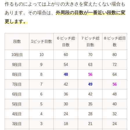
作るものによっては上がりの大きさを変えたくない場合も
あります。その場合は、
外周段の目数が一番近い段数に変
更します。
６ピッチ総
７ピッチ総
８ピッチ総目
段数
1ピッチ目数
目数
目数
数
10段目
10
60
70
80
9段目
9
54
63
72
8段目
8
48
56
64
7段目
7
42
49
56
6段目
6
36
42
48
5段目
5
30
35
40
4段目
4
24
28
32
3段目
3
18
21
24