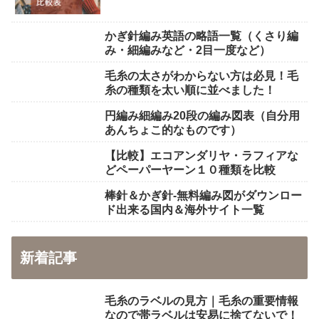
かぎ針編み英語の略語一覧（くさり編
み・細編みなど・2目一度など）
毛糸の太さがわからない方は必見！毛
糸の種類を太い順に並べました！
円編み細編み20段の編み図表（自分用
あんちょこ的なものです）
【比較】エコアンダリヤ・ラフィアな
どペーパーヤーン１０種類を比較
棒針＆かぎ針-無料編み図がダウンロー
ド出来る国内＆海外サイト一覧
新着記事
毛糸のラベルの見方｜毛糸の重要情報
なので帯ラベルは安易に捨てないで！