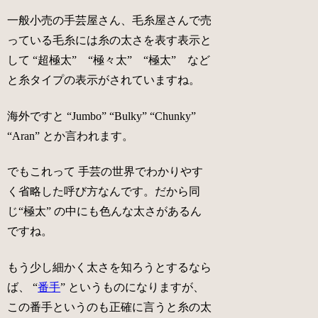
一般小売の手芸屋さん、毛糸屋さんで売
っている毛糸には糸の太さを表す表示と
して “
超極太
” “
極々太
” “
極太
” など
と糸タイプの表示がされていますね。
海外ですと “
Jumbo
” “
Bulky
” “
Chunky
”
“
Aran
” とか言われます。
でもこれって 手芸の世界でわかりやす
く省略した呼び方なんです。だから同
じ“
極太
” の中にも色んな太さがあるん
ですね。
もう少し細かく太さを知ろうとするなら
ば、 “
番手
” というものになりますが、
この番手というのも正確に言うと糸の太