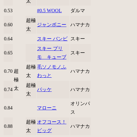
太
0.53
#0.5 WOOL
ダルマ
超極
0.60
ジャンボニー
ハマナカ
太
0.64
スキー バンビ
スキー
スキー プリ
0.65
スキー
モ キューブ
超極
毛ソノモノふ
0.70
超
ハマナカ
太
わっと
極
超極
太
0.74
パッケ
ハマナカ
太
オリンパ
0.84
マローニ
ス
超極
オフコース！
0.88
ハマナカ
太
ビッグ