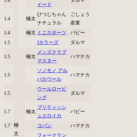
1.4
ダルマ
イード
ひつじちゃん
ごしょう
1.4
極太
ナチュラル
産業
1.4
極太
ミニスポーツ
パピー
1.5
Jカラーズ
ダルマ
メンズクラブ
1.5
極太
ハマナカ
マスター
ソノモノ アル
1.5
ハマナカ
パカウール
ウールロービ
1.5
ダルマ
ング
ブリティッシ
1.7
極太
パピー
ュエロイカ
極
1.7
コパン
ハマナカ
太
フォークラン