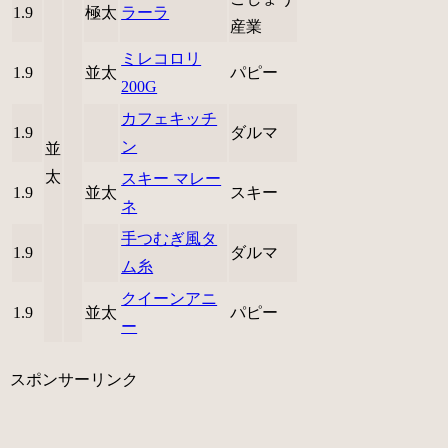
1.9
極太
ラーラ
産業
ミレコロリ
1.9
並太
パピー
200G
カフェキッチ
1.9
ダルマ
ン
並
太
スキー マレー
1.9
並太
スキー
ネ
手つむぎ風タ
1.9
ダルマ
ム糸
クイーンアニ
1.9
並太
パピー
ー
スポンサーリンク