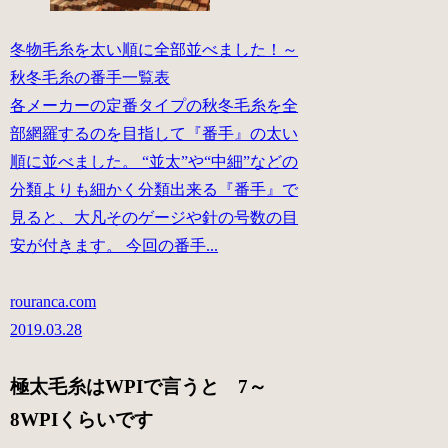
冬物毛糸を太い順に全部並べました！～
秋冬毛糸の番手一覧表
各メーカーの定番タイプの秋冬毛糸を全
部網羅するのを目指して『番手』の太い
順に並べました。 “並太”や“中細”などの
分類よりも細かく分類出来る『番手』で
見ると、大凡そのゲージや針の号数の目
安が付きます。 今回の番手...
rouranca.com
2019.03.28
極太毛糸はWPIで言うと 7～
8WPIくらいです