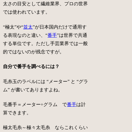
太さの目安として繊維業界、プロの世界
では使われています。
“極太”や“
並太
”が日本国内だけで通用す
る表現なのと違い、“
番手
”は世界で共通
する単位です。ただし手芸業界では一般
的ではないのが残念ですが。
自分で番手を調べるには？
毛糸玉のラベルには “
メーター
” と “
グラ
ム
” が書いてありますよね。
毛番手＝メーター÷グラム
で
番手
は計
算できます。
極太毛糸
～
極々太毛糸
ならこれくらい