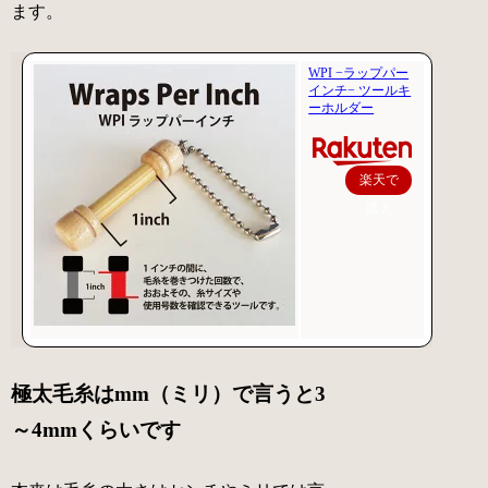
ます。
WPI −ラップパー
インチ− ツールキ
ーホルダー
楽天で
購入
極太毛糸はmm（ミリ）で言うと3
～4mmくらいです