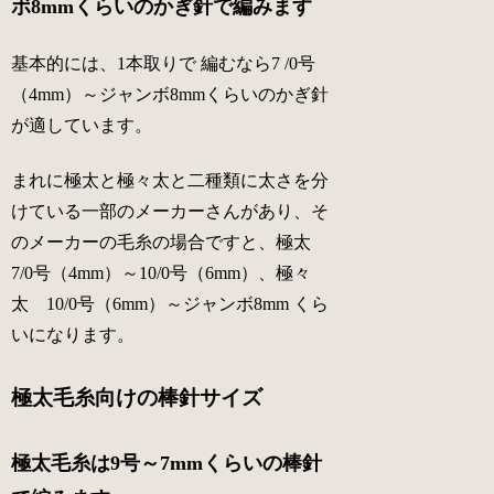
ボ8mmくらいのかぎ針で編みます
基本的には、1本取りで 編むなら7 /0号
（4mm）～ジャンボ8mmくらいのかぎ針
が適しています。
まれに
極太
と
極々太
と二種類に太さを分
けている一部のメーカーさんがあり、そ
のメーカーの毛糸の場合ですと、
極太
7/0号（4mm）～10/0号（6mm）、
極々
太
10/0号（6mm）～ジャンボ8mm くら
いになります。
極太毛糸向けの棒針サイズ
極太毛糸は9号～7mmくらいの棒針