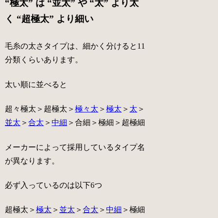
“極太” は “並太” や “太” より太
く “超極太” より細い
毛糸の太さタイプは、細かく分けると11
分類くらいあります。
太い順に並べると
超々極太＞超極太＞
極々太
＞
極太
＞
太
＞
並太
＞
合太
＞
中細
＞合細＞極細＞超極細
メーカーによって採用しているタイプ名
が異なります。
必ず入っているのは以下6つ
超極太＞
極太
＞
並太
＞
合太
＞
中細
＞極細