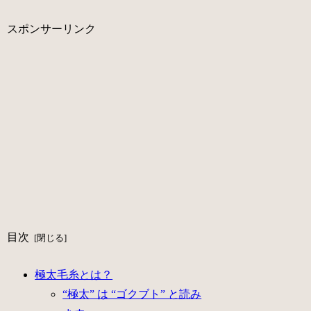
スポンサーリンク
目次
極太毛糸とは？
“極太” は “ゴクブト” と読み