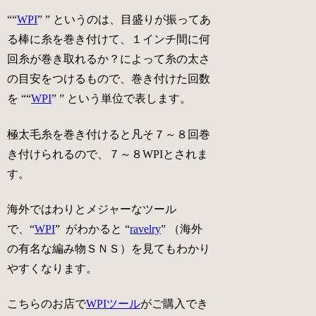
“
“
WPI
”
” というのは、目盛りが振ってあ
る棒に糸を巻き付けて、１インチ間に何
回糸が巻き取れるか？によって糸の太さ
の目安をつけるもので、巻き付けた回数
を “
“
WPI
”
” という単位で表します。
極太毛糸
を巻き付けると凡そ７～８回巻
き付けられるので、７～８WPIとされま
す。
海外ではわりとメジャーなツール
で、
“
WPI
”
がわかると “
ravelry
” （海外
の有名な編み物ＳＮＳ）を見てもわかり
やすくなります。
こちらのお店で
WPIツール
がご購入でき