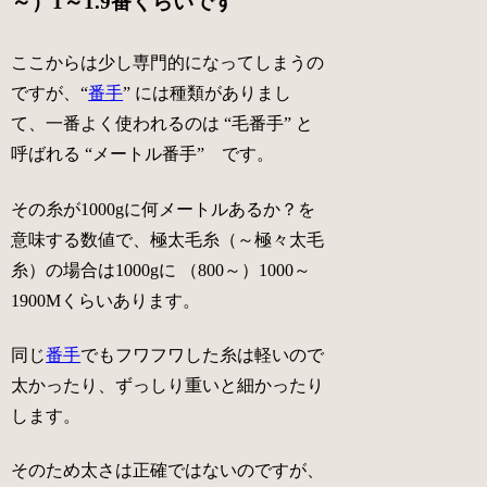
～）1～1.9番くらいです
ここからは少し専門的になってしまうの
ですが、“
番手
” には種類がありまし
て、一番よく使われるのは “
毛番手
” と
呼ばれる “
メートル番手
” です。
その糸が1000gに何メートルあるか？を
意味する数値で、
極太毛糸（
～
極々太毛
糸）
の場合は1000gに （800～）1000～
1900Mくらいあります。
同じ
番手
でもフワフワした糸は軽いので
太かったり、ずっしり重いと細かったり
します。
そのため太さは正確ではないのですが、