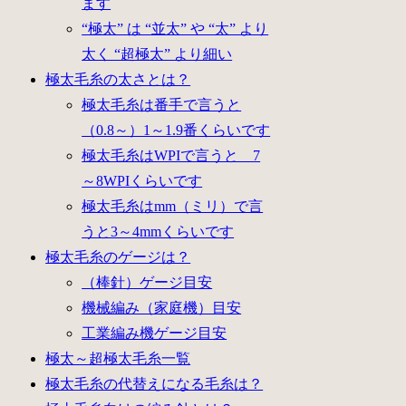
ます
“極太” は “並太” や “太” より
太く “超極太” より細い
極太毛糸の太さとは？
極太毛糸は番手で言うと
（0.8～）1～1.9番くらいです
極太毛糸はWPIで言うと 7
～8WPIくらいです
極太毛糸はmm（ミリ）で言
うと3～4mmくらいです
極太毛糸のゲージは？
（棒針）ゲージ目安
機械編み（家庭機）目安
工業編み機ゲージ目安
極太～超極太毛糸一覧
極太毛糸の代替えになる毛糸は？