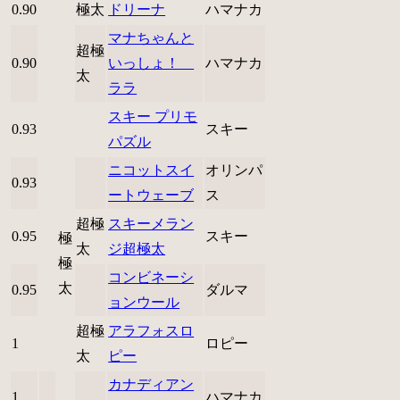
0.90
極太
ドリーナ
ハマナカ
マナちゃんと
超極
0.90
いっしょ！
ハマナカ
太
ララ
スキー プリモ
0.93
スキー
パズル
ニコットスイ
オリンパ
0.93
ートウェーブ
ス
超極
スキーメラン
0.95
スキー
極
太
ジ超極太
極
コンビネーシ
太
0.95
ダルマ
ョンウール
超極
アラフォスロ
1
ロピー
太
ピー
カナディアン
1
ハマナカ