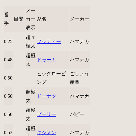
メー
番
目安
カー
糸名
メーカー
手
表示
超々
0.25
フッティー
ハマナカ
極太
超極
0.48
ドゥー！
ハマナカ
太
ビックロービ
ごしょう
0.50
ング
産業
超極
0.50
ドーナツ
ハマナカ
太
超極
0.50
プーリー
パピー
太
超極
0.52
キシメン
ハマナカ