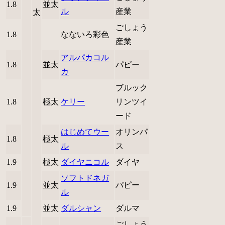
1.8
並太
ル
産業
太
ごしょう
1.8
なないろ彩色
産業
アルパカコル
1.8
並太
パピー
カ
ブルック
1.8
極太
ケリー
リンツイ
ード
はじめてウー
オリンパ
1.8
極太
ル
ス
1.9
極太
ダイヤニコル
ダイヤ
ソフトドネガ
1.9
並太
パピー
ル
1.9
並太
ダルシャン
ダルマ
ごしょう